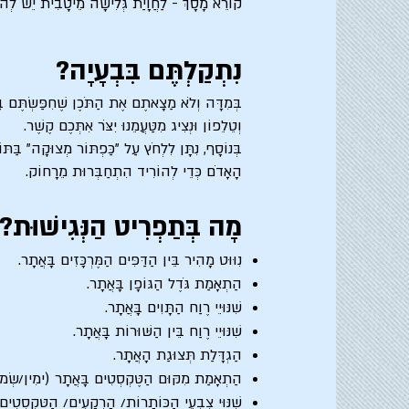
קוֹרֵא מָסָךְ - לַחֲוָיַת גְּלִישָׁה מֵיטָבִית יֵשׁ לְהוֹרִיד לַמַּחְשֵׁב תֹּכְנַ
נִתְקַלְתֶּם בִּבְעָיָה?
וְטֵלֵפוֹן וּנְצִיג מִטַּעֲמֵנוּ יִצֹּר אִתְּכֶם קֶשֶׁר.
בְּנוֹסָף, נִתָּן לִלְחֹץ עַל "כַּפְתּוֹר מְצוּקָה" בַּתּ
הָאָדֹם כְּדֵי לְהוֹרִיד הִתְחַבְּרוּת מֵרָחוֹק.
מָה בְּתַפְרִיט הַנְּגִישׁוּת?
נִוּוּט מָהִיר בֵּין הַדַּפִּים הַמֶּרְכָּזִים בָּאֲתָר.
הַתְאָמַת גֹּדֶל הַגּוֹפָן בָּאֲתָר.
שִׁנּוּיֵי רֶוַח הַתָּוִים בָּאֲתָר.
שִׁנּוּיֵי רֶוַח בֵּין הַשּׁוּרוֹת בָּאֲתָר.
הַגְדָּלַת תְּצוּגַת הָאֲתָר.
הַתְאָמַת מִקּוּם הַטֶּקְסְטִים בָּאֲתָר (ימִין/שְׂמֹ
שִׁנּוּי צִבְעֵי הַכּוֹתָרוֹת/ הָרְקָעִים/ הַטֶּקְסְטִים 