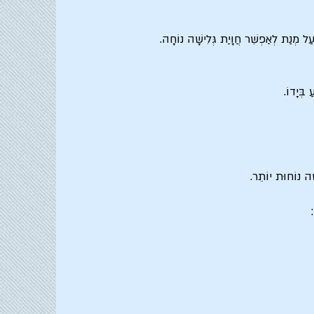
 עַל מְנַת לְאַפְשֵׁר חֲוָיַת גְּלִישָׁה נוֹחָה.
בְּיָדוֹ.
ָׁה נוֹחוּת יוֹתֵר.