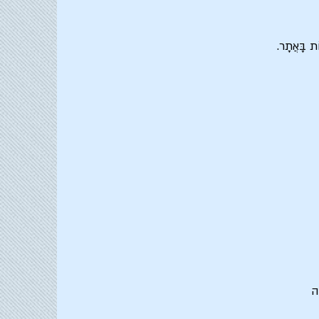
ֹת בָּאֲתָר.
נה