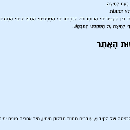
 בְּעֵת לְחִיצָה.
ֹא תְּמוּנוֹת.
ֶדֶת בֵּין הַקִּשּׁוּרִים/ הַכּוֹתָרוֹת/ הַכַּפְתּוֹרִים/ הַטְּפָסִים/ הַתַּפְרִיטִים/ הַתְּמוּנו
י לְחִיצָה עַל הַטֵּקְסְט הַמְּבֻקָּשׁ.
ׁוּת הָאֲתָר
הכניסה של הקיבוץ, עוברים תחנת תדלוק מימין, מיד אחריה פונים ימי