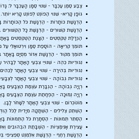
צֶבַע סַמַּן עַכְבָּר - שִׁנּוּי סַמָּן הָעַכְבָּר ל: גָּדוֹ
גּוֹפָן קָרִיא- שִׁנּוּי הַפוֹנְט לְפוֹנְט קָרִיא יוֹתֵר.
הַדְגָּשַׁת כּוֹתָרוֹת - הַדְגָּשַׁת כֹּל הַכּוֹתָרוֹת בּ
הַדְגָּשַׁת קִשּׁוּרִים - הַדְגָּשַׁת כָּל הַקִּשּׁוּרִים ב
הַגְדָּלַת טֶקְסְטִים - הַצָּגַת הַטֶּקְסְטִים בָּאֲתָר
תּוֹמֵךְ קְרִיאָה - הוֹסָפַת סַמָּן וִירְטוּאָלִי עַל מְ
תּוֹמֵךְ מִקּוּד - הַדְגָּשַׁת אֵזוֹר מְסֻיָּם בָּאֲתָר 
נִגּוּדִיּוּת כֵּהֶה - שִׁנּוּיֵי צִבְעֵי הָאֲתָר לַבָּהִיר ע
נִגּוּדִיּוּת בְּהִירָה - שִׁנּוּי צִבְעֵי הָאֲתָר לַכֵּהִים
נִגּוּדִיּוּת גְּבוֹהָה - שִׁנּוּי צִבְעֵי הָאֲתָר לְצְבָעִי
רְוָיָה גְּבוֹהָה - הַגְבָּרַת עֹצְמַת הַצְּבָעִים בָּאֲ
רְוָיָה נְמוּכָה - הַפְחָתַת עֹצְמַת הַצְּבָעִים בָּא
מוֹנוֹכְרוֹם - שִׁנּוּי צִבְעֵי הָאֲתָר לְשָׁחֹר לָבָן.
הַשְׁתֵּק צְלִילִים - הַשְׁתָּקָה מִיָּדִית לַכֹּל הֲוִדְּ
הַסְתֵּר תְּמוּנוֹת - הַסְתָּרַת כֹּל הַתְּמוּנוֹת בָּא
עֲצִירַת אָנִימַצְיוֹת - הַשְׁבָּתַת הִבְהוּבִים וְאֵלֵמ
הַדְגָּשַׁת רַחַף - הַדְגָּשַׁת אֵלֵמֵנְט סְפֵּצִיפִי בּ