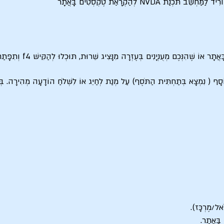
ת NVDA לְהַקְרָאַת טֶקְסְטִים בָּאֲתָר
בְּמִדָּה וְלֹא מַצָאתֶם אֶת הַת
וֹסָף ( נִמְצָא בְּתַחְתִּית הַתֹּסֶף) עַל מְנַת לְחַיֵּג אוֹ לִשְׁלֹחַ הוֹדָעָה מְהִירָה. בְּע
אל/מֶרְכָּז).
בָּאֲתָר.