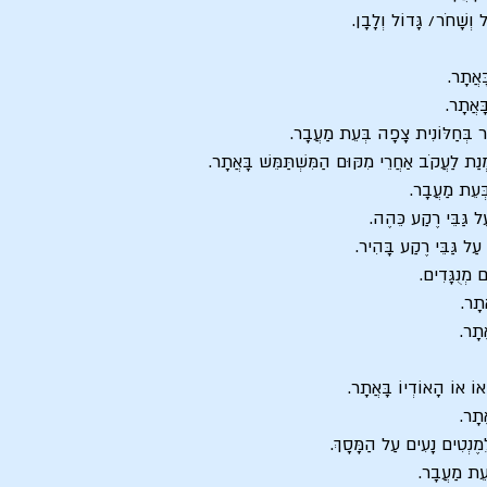
ל וְשָׁחֹר/ גָּדוֹל וְלָבָן.
ָאֲתָר.
ָּאֲתָר.
 בְּחַלּוֹנִית צָפָה בְּעֵת מַעֲבָר.
נַת לַעֲקֹב אַחֲרֵי מִקּוּם הַמִּשְׁתַּמֵּשׁ בָּאֲתָר.
בְּעֵת מַעֲבָר.
ַל גַּבֵּי רֶקַע כֵּהֶה.
 עַל גַּבֵּי רֶקַע בָּהִיר.
ם מְנֻגָּדִים.
תָר.
ֲתָר.
אוֹ אוֹ הָאוֹדְיוֹ בָּאֲתָר.
ֲתָר.
ֶנְטִים נָעִים עַל הַמָּסָךְ.
ְעֵת מַעֲבָר.