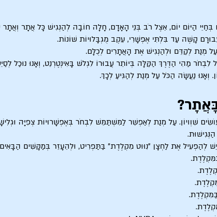
ִּים בְּחַיֵּי הַיּוֹם יוֹם, אֵצֶל רֹב בְּנֵי הָאָדָם, חָלָה חוֹבָה לְהַנְגִישׁ כָּל אֲתָר וְאֲתָר
ֲבוּרָם קָשֶׁה עַד בִּלְתִּי אֶפְשָׁרִי, עֵקֶב מֻגְבָּלוּיוֹת שׁוֹנוֹת.
 עַל מְנַת לְקַדֵּם וּלְהַנְגִישׁ אֶת הָאֲתָרִים לְכֻלָּם.
ִבְחֹר מַהִי הַדֶּרֶךְ הַקַּלָּה בְּיוֹתֵר עֲבוּרוֹ לִגְלֹשׁ בָּאִינְטֶרְנֵט, וְאָנוּ נוּכַל לְסַיֵּעַ 
ֹן. וְאָנוּ נַעֲשָׂה הַכֹּל עַל מְנַת לְהַגִּיעַ לְכָךְ.
בָּאֲתָר?
ים שִׁוְויוֹן. עַל מְנַת לְאַפְשֵׁר לַמִּשְׁתַּמֵּשׁ לִבְחֹר בְּאֶפְשָׁרוּיוֹת צְפִיָּה וּגְלִיש
נְּגִישׁוּת.
ֵשׁ לְהַפְעִיל אֶת לַחְצָן "נִוּוּט מִקְלֶדֶת" בַּתַּפְרִיט, וּלְהֵעָזֵר בְּמַקָּשִׁים הַבָּאִים: