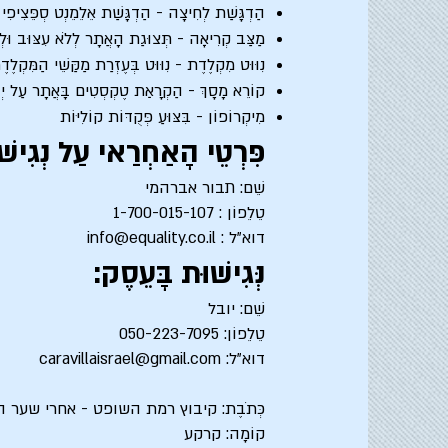
הַדְגָּשַׁת לְחִיצָה - הַדְגָּשַׁת אֵלֵמֵנְט סְפֵּצִיפִי
מַצַּב קְרִיאָה - תְּצוּגַת הָאֲתָר לְלֹא עִצּוּב וּלְל
נִוּוּט מִקְלֶדֶת - נִוּוּט בְּעֶזְרַת מַקַּשֵׁי הַמִּקְל
קוֹרֵא מָסָךְ - הַקְרָאַת טֶקְסְטִים בָּאֲתָר עַל יְדֵ
מִיקְרוֹפוֹן - בִּצּוּעַ פְּקֻדּוֹת קוֹלִיּוֹת
פִּרְטֵי הָאַחְרַאי עַל נְגִיש
שֵׁם: תבור אברהמי
טֵלֵפוֹן : 1-700-015-107
דוא”ל : info@equality.co.il
נְּגִישׁוּת בָּעֵסֶק:
שֵׁם: יובל
טֵלֵפוֹן: 050-223-7095
דוא”ל: caravillaisrael@gmail.com
כְּתֹבֶת: קיבוץ רמת השופט - אחרי שער 
קוֹמָה: קרקע