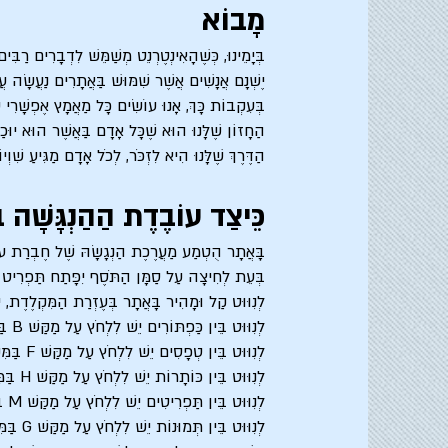
מָבוֹא
בְּיָמֵינוּ, כְּשֶׁהָאִינְטֶרְנֵט מְשַׁמֵּשׁ לִדְבָרִים רַב
יֶשְׁנָם אֲנָשִׁים אֲשֶׁר שִׁמּוּשׁ בַּאֲתָרִים נַעֲשָׂה ע
בְּעִקְבוֹת כָּךְ, אָנוּ עוֹשִׂים כָּל מַאֲמָץ אֶפְשָׁרִי
הַחָזוֹן שֶׁלָּנוּ הוּא שֶׁכָּל אָדָם בַּאֲשֶׁר הוּא יוּכַל ל
הַדֶּרֶךְ שֶׁלָּנוּ הִיא לִזְכֹּר, לְכֹל אָדָם מַגִּיעַ שִׁוְיו
כֵּיצַד עוֹבֶדֶת הַהַנְגָּשָׁה 
בָּאֲתָר הֻטְמַע מַעֲרֶכֶת הַנְגָשָׂהּ שֶׁל חֶבְרַת עוֹשִׂ
בְּעֵת לְחִיצָה עַל סַמָּן הַתֹּסֶף יִפָּתַח תַּפְרִיט הַ
לְנִוּוּט קַל וּמָהִיר בָּאֲתָר בְּעֶזְרַת הַמִּקְלֶדֶת, י
לְנִוּוּט בֵּין כַּפְתּוֹרִים יֵשׁ לִלְחֹץ עַל מַקַּשׁ B בַּמִּקְלֶדֶת.
לְנִוּוּט בֵּין טְפָסִים יֵשׁ לִלְחֹץ עַל מַקַּשׁ F בַּמִּקְלֶדֶת.
לְנִוּוּט בֵּין כּוֹתָרוֹת יֵשׁ לִלְחֹץ עַל מַקַּשׁ H בַּמִּקְלֶדֶת.
לְנִוּוּט בֵּין תַּפְרִיטִים יֵשׁ לִלְחֹץ עַל מַקַּשׁ M בַּמִּקְלֶדֶת.
לְנִוּוּט בֵּין תְּמוּנוֹת יֵשׁ לִלְחֹץ עַל מַקַּשׁ G בַּמִּקְלֶדֶת.