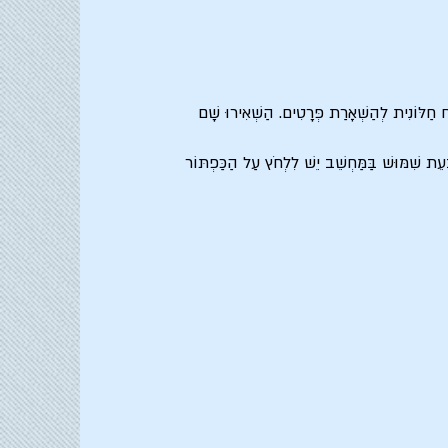
ֹּכֶן שֶׁחִפַּשְׂתֶּם בָּאֲתָר אוֹ שֶׁהִנְּכֶם מְעֻנְיָנִים בְּעֶזְרָה מִנָּצִיג שֵׁרוּת, תּוּכְלוּ לְהַקִּישׁ f4 וְתִפָּתַח חַלּוֹנִית לְהַשְׁאָרַת פְּרָטִים. הַשְׁאִירוּ שָׁם
ֵת שִׁמּוּשׁ בַּמַּחְשֵׁב יֵשׁ לִלְחֹץ עַל הַכַּפְתּוֹר