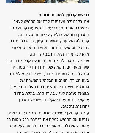
רכישת קרוואן למטרת מגורים
אנו בקרווילה מעניקים לכם את החופש לעצב
בעצמכם את ביתכם לעתיד ומציעים קרוואנים
במגוון רחב של גדלים, עיצובים וסגנונות.
קרווילה הוא עסק משפחתי קטן, כך שכל יחידה
זוכה ליחס אישי ביותר, הספקה מהירה, וליווי
מלא לכל אורך תהליך הבנייה – וגם
אחריו. בניגוד לבנייה מורכבת עם קבלנים ונותני
שירות אחרים, הקמה של יחידות דיור מסוג זה
הינה פשוטה ומהירה יותר, ויש לכם למי לפנות
בעת הצורך. האיכות הבלתי מתפשרת של
החומרים שאנו משתמשים בהם מאפשרת ליצור
תוצאה נעימה לעין, בטיחותית, בעלת בידוד
אפקטיבי המתאים לאקלים בישראל ומגוון
יתרונות נוספים.
קניית קרוואן למטרות מגורים זמניים או קבועים
נותנת את החופש למקם את ביתכם בכל מקום בו
אתם רשאים לחנות את רכבכם ולבחור לעצמכם
את הנוף שתתעוררו אליו כל בוקר. למעשה,