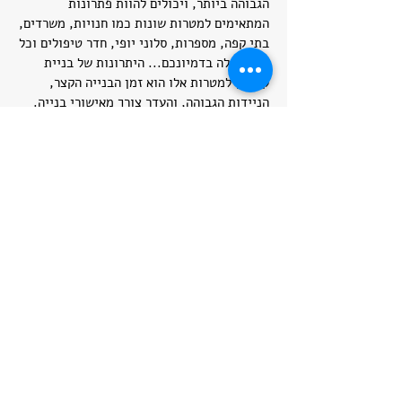
הגבוהה ביותר, ויכולים להוות פתרונות
המתאימים למטרות שונות כמו חנויות, משרדים,
בתי קפה, מספרות, סלוני יופי, חדר טיפולים וכל
מה שעולה בדמיונכם... היתרונות של בניית
קרוואן למטרות אלו הוא זמן הבנייה הקצר,
הניידות הגבוהה, והעדר צורך מאישורי בנייה.
העלויות הנוחות של הקמת המבנה מאפשרות
להשקיע בעיצובו המיוחד המתוכנן מראש וגם
לספק איכות ושירות שיהפכו את העסק שלכם
ליחודי ומושלם