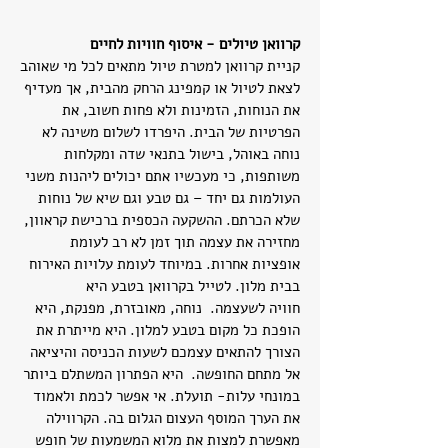
קרוואן טיולים - איסוף חוויות לחיים
קניית קרוואן למטרת טיול מתאים לכל מי שאוהב
לצאת לטיול או קמפינג הרחק מהבית, אך מעדיף
את הנוחות, הזמינות ולא פחות חשוב, את
הפרטיות של הבית. היפרדו לשלום משינה לא
נוחה באוהל, בישול בתנאי שדה ומקלחות
משותפות, כי מעכשיו אתם יכולים ליהנות משני
העולמות גם יחד – גם טבע וגם שיא של נוחות
שלא הכרתם. ההשקעה הכספית ברכישת קראוון,
מחזירה את עצמה תוך זמן לא רב לעומת
אופציות אחרות. במיוחד לעומת עלויות האירוח
בבית מלון. לטייל בקרוואן בטבע היא
חוויה לשעצמה. נוחה, מאובזרת, מפנקת, היא
הופכת כל מקום בטבע למלון. היא מייתרת את
הצורך להתאים עצמכם לשעות הכניסה והיציאה
אל מתחם החופשה. היא הפתרון המשתלם ביותר
במונחי עלות- תועלת. אי אפשר לכמת ולאמוד
את הערך המוסף העצום הגלום בה. הקרווילה
מאפשרת למצות את מלוא המשמעות של חופש