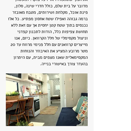
מדובר על בית שלם, כולל חדרי שינה, סלון,
פינת אוכל, מקלחת ושירותים, מטבח מאובזר
ברמה גבוהה ואפילו שטח אחסון מפתיע. כל אלו
נכנסים בתוך שטח קטן יחסית אך עם זאת ללא
תחושת צפיפות כלל, הודות לתכנון קפדני
וניצול מקסימלי של חלל הקרוואן. כיום, אנו
מייצרים קרוואנים עם חלל פנימי מרווח עד 20
מטר מרובע המציע את האיבוזר והנוחות
המקסימאלית שאנו מצפים מבית, עם היתרון
בהעדר צורך באישורי בנייה.