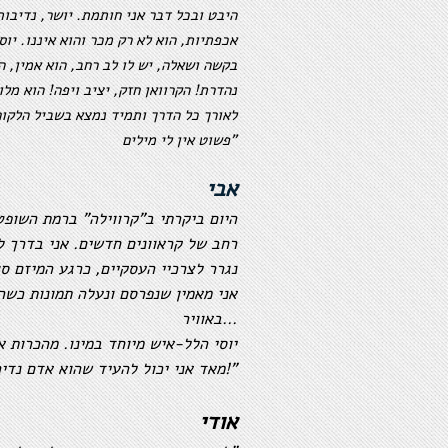
היבט ובכל דבר אני חותמת. יושר, נדיבות
אכפתיות, הוא לא רק מכר והוא איננו. יוס
בקשה ושאלה, יש לו לב רחב, הוא אמין, ה
נהדרת! הקרוואן חזק, יציב ויפה! הוא מלו
לאורך כל הדרך ותמיד נמצא בשביל הלקוח
פשוט אין לי מילים"
אבי
רחב של קראוונים חדשים. אני בדרך ל
נגרר לצרכיי העסקיים, כרגע המיזם סו
אני מאמין שנפרסם ונעלה תמונות כשה
באוויר...
יוסי הלל-איש מיוחד במינו. מהכרות 
מאד אני יכול להעיד שהוא אדם נדיר...אשריכם!"
אודי