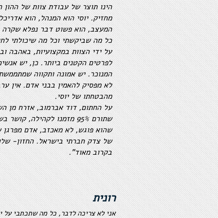
הינו תוצר של עבודת צוות של ההון ה
מחזיק. יוסי הוא המנהל, הוא אדריכל,
המעצב, הוא פשוט דבר נפלא שקרה לי
כל מה שביקשתי וכל מה שיכולתי לחל
על ידי הצוות במקצועיות, באהבה וב
לפרטים הקטנים ביותר. כן, יש אנשים
המנוכר. יש אמונה ותקווה שמתממשת מ
לא מפסיק להאמין בבני אדם. אין ערב
מהבטחתו של יוסי.
על החתום, דוד אברמוב, אזרח מן הש
שתורם 95% מזמנו לקהילה, קוש
שהוא פוגש, לא מאכזב, אדם מפרגן 
של צדק חברתי בישראל. החזון- שלו
בקרוב מאוד".
רונית