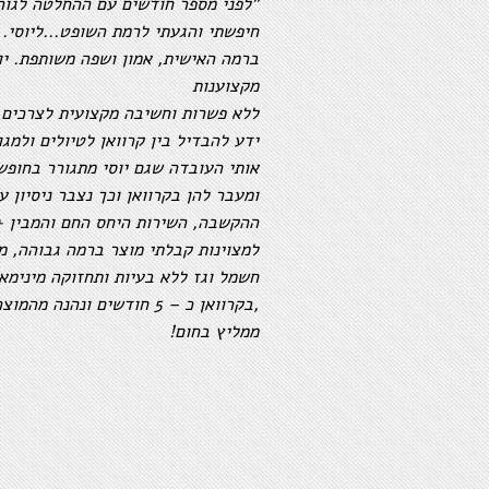
,לפני מספר חודשים עם ההחלטה לגור תקופה בקוואן"
חיפשתי והגעתי לרמת השופט...ליוסי. 
ברמה האישית, אמון ושפה משותפת. יו
מקצוענות
ללא פשרות וחשיבה מקצועית לצרכים ה
ידע להבדיל בין קרוואן לטיולים ולמג
אותי העובדה שגם יוסי מתגורר בחופש
ומעבר להן בקרוואן וכך נצבר ניסיון ע
ההקשבה, השירות היחס החם והמבין +
למצוינות קבלתי מוצר ברמה גבוהה, מע
חשמל וגז ללא בעיות ותחזוקה מינימאל
בקרוואן כ – 5 חודשים ונהנה מהמוצר והתפעול,
!ממליץ בחום