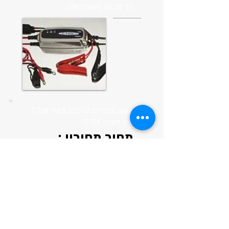
עד 55 Ah (אמפר) 12V.
מטען מצברים CTEK mXS 25000
שם היצרן: CTEK
מחיר מחירון :
2100 ש"ח
המחליר שלנו :
1715 ש"ח
תקופת אחריות :