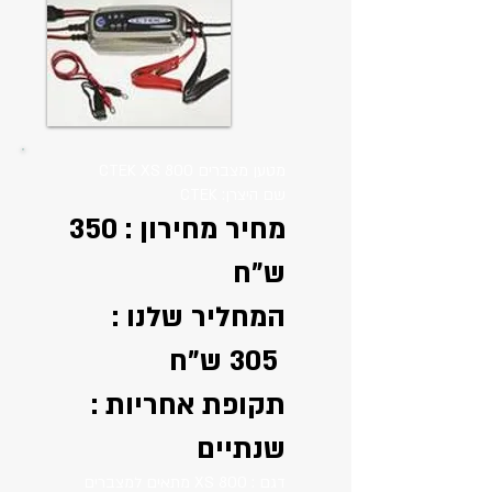
מטען מצברים CTEK XS 800
שם היצרן: CTEK
מחיר מחירון : 350
ש"ח
המחליר שלנו :
305 ש"ח
תקופת אחריות :
שנתיים
דגם : XS 800 מתאים למצברים