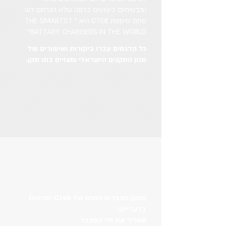
ומבטיחים ביצועים ברמה שלא הכרתם לש
סתם סיסמת CTEK היא " THE SMARTST
BATTARY CHARGERS IN THE WORLD"
כל הדגמים עברו ביקורות ואישורים של
מכון התקנים הישראלי ומצויים בתו תקן.
מטען מצברים החכם של Ctek יתרונות
בלעדיים:​
מאריך את חיי המצבר​