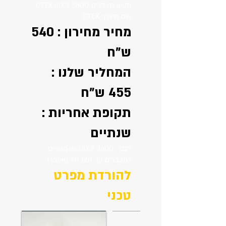
מטען מצברים CTEK mXS 3600
שם היצרן: CTEK
מחיר מחירון : 540
ש"ח
המחליר שלנו :
455 ש"ח
תקופת אחריות :
שנתיים
דגם : multiXS 3600 מתאים
למצברים עד 120 Ah (אמפר)
להורדת מפרט
טכני