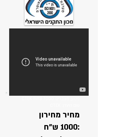
מטען מצברים CTEK mXS 7000
שם היצרן: CTEK
מחיר מחירון
:1000 ש"ח