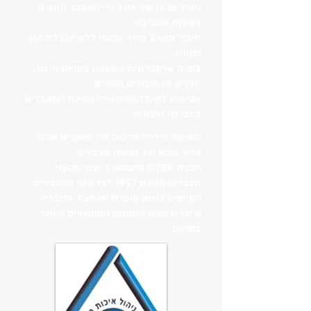
ניצול מרבי של אורך חיי המצבר התורם
לאיכות הסביבה.​
חיבור פשוט, מהיר ובטוח ללא הגבלת זמן
טעינה.​
בקרה אלקטרונית המונעת טעויות חיבור,
קצרים או חיבורים הפוכים.​
אטימות למים המאפשרת טעינת המצברים
בסביבה חיצונית.
הושקה סידרה חדשה של מטענים שהם
הדור הבא של מטעני מצברים
חברת CTEK מתמחה בייצור מטעני
מצברים משנת 1997 לכל סוגי המצברים
הקיימים בשוק עופרת וחומצה. החברה
מייצרת תחת התקנים המחמירים ביותר
בתחום.