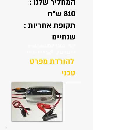
המחליר שלנו :
810 ש"ח
תקופת אחריות :
שנתיים
דגם : multiXS 7000 מתאים
למצברים עד 225 Ah (אמפר)
להורדת מפרט
טכני