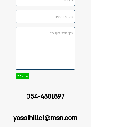
שלח »
054-4881897
yossihillel@msn.com